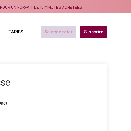
POUR UN FORFAIT DE 10 MINUTES ACHETÉES
TARIFS
Se connecter
S’inscrire
sse
Dac)