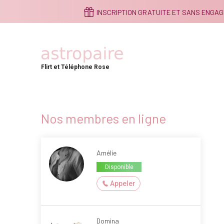
Aller
INSCRIPTION GRATUITE ET SANS ENGA
au
contenu
principal
Flirt et Téléphone Rose
Nos membres en ligne
Amélie
Disponible
Appeler
Domina