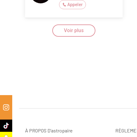
Appeler
Voir plus
m
k
À PROPOS D’astropaire
RÈGLEME