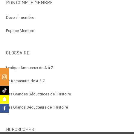
MON COMPTE MEMBRE
Devenir membre
Espace Membre
GLOSSAIRE
Lexique Amoureux de A à Z
m
Le Kamasutra de A à Z
k
Les Grandes Séductrices de l’Histoire
t
Les Grands Séducteurs de l’Histoire
k
HOROSCOPES