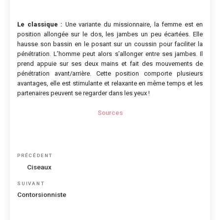
Le classique :
Une variante du missionnaire, la femme est en
position allongée sur le dos, les jambes un peu écartées. Elle
hausse son bassin en le posant sur un coussin pour faciliter la
pénétration. L’homme peut alors s’allonger entre ses jambes. Il
prend appuie sur ses deux mains et fait des mouvements de
pénétration avant/arrière. Cette position comporte plusieurs
avantages, elle est stimulante et relaxante en même temps et les
partenaires peuvent se regarder dans les yeux !
Sources
Navigation
Article
PRÉCÉDENT
de
précédent
Ciseaux
l’article
Article
SUIVANT
suivant
Contorsionniste