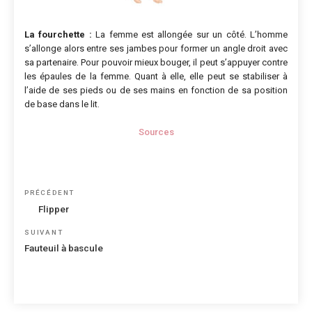
La fourchette :
La femme est allongée sur un côté. L’homme
s’allonge alors entre ses jambes pour former un angle droit avec
sa partenaire. Pour pouvoir mieux bouger, il peut s’appuyer contre
les épaules de la femme. Quant à elle, elle peut se stabiliser à
l’aide de ses pieds ou de ses mains en fonction de sa position
de base dans le lit.
Sources
Navigation
Article
PRÉCÉDENT
de
précédent
Flipper
l’article
Article
SUIVANT
suivant
Fauteuil à bascule