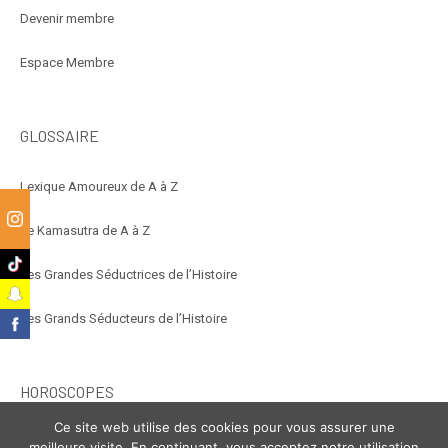
Devenir membre
Espace Membre
GLOSSAIRE
Lexique Amoureux de A à Z
Le Kamasutra de A à Z
m
k
Les Grandes Séductrices de l’Histoire
t
Les Grands Séducteurs de l’Histoire
k
HOROSCOPES
Ce site web utilise des cookies pour vous assurer une
Éroscope
meilleure visite. En continuant, vous acceptez notre utilisation