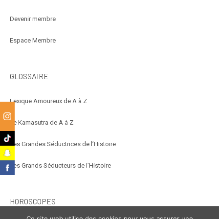
Devenir membre
Espace Membre
GLOSSAIRE
Lexique Amoureux de A à Z
Le Kamasutra de A à Z
m
k
Les Grandes Séductrices de l’Histoire
t
Les Grands Séducteurs de l’Histoire
k
HOROSCOPES
Ce site web utilise des cookies pour vous assurer une