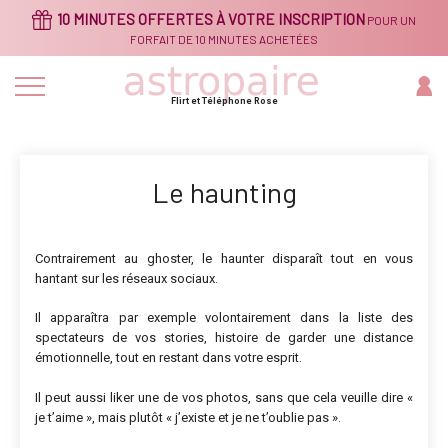
Aller
10 MINUTES OFFERTES À VOTRE INSCRIPTION
POUR UN
au
contenu
FORFAIT DE 10 MINUTES ACHETÉES
principal
Flirt et Téléphone Rose
Le haunting
Contrairement au ghoster, le haunter disparaît tout en vous
hantant sur les réseaux sociaux.
Il apparaîtra par exemple volontairement dans la liste des
spectateurs de vos stories, histoire de garder une distance
émotionnelle, tout en restant dans votre esprit.
Il peut aussi liker une de vos photos, sans que cela veuille dire «
je t’aime », mais plutôt « j’existe et je ne t’oublie pas ».