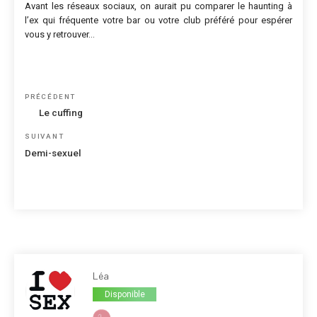
Avant les réseaux sociaux, on aurait pu comparer le haunting à
l’ex qui fréquente votre bar ou votre club préféré pour espérer
vous y retrouver…
Navigation
Article
PRÉCÉDENT
de
précédent
Le cuffing
l’article
Article
SUIVANT
suivant
Demi-sexuel
Léa
Disponible