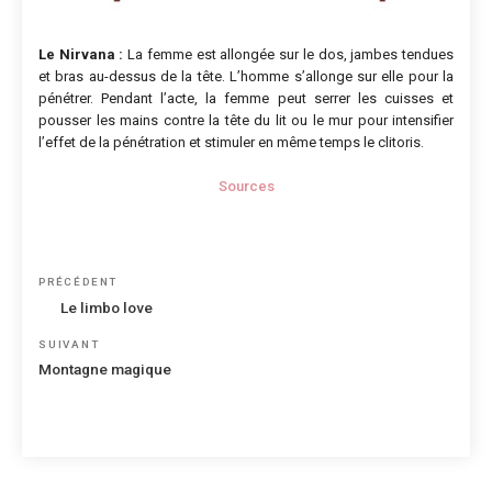
Le Nirvana :
La femme est allongée sur le dos, jambes tendues
et bras au-dessus de la tête. L’homme s’allonge sur elle pour la
pénétrer. Pendant l’acte, la femme peut serrer les cuisses et
pousser les mains contre la tête du lit ou le mur pour intensifier
l’effet de la pénétration et stimuler en même temps le clitoris.
Sources
Navigation
Article
PRÉCÉDENT
de
précédent
Le limbo love
l’article
Article
SUIVANT
suivant
Montagne magique