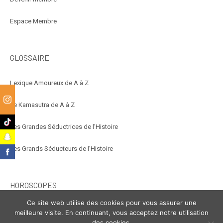
Espace Membre
GLOSSAIRE
Lexique Amoureux de A à Z
Le Kamasutra de A à Z
m
k
Les Grandes Séductrices de l’Histoire
t
Les Grands Séducteurs de l’Histoire
k
HOROSCOPES
Ce site web utilise des cookies pour vous assurer une
Éroscope
meilleure visite. En continuant, vous acceptez notre utilisation
des cookies.