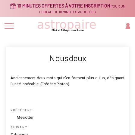
Aller
10 MINUTES OFFERTES À VOTRE INSCRIPTION
POUR UN
au
contenu
FORFAIT DE 10 MINUTES ACHETÉES
principal
Flirt et Téléphone Rose
Nousdeux
Anciennement deux mots qui n’en forment plus qu’un, désignant
l’unité insécable. (Frédéric Ploton)
Navigation
Article
PRÉCÉDENT
de
précédent
Mécotter
l’article
Article
SUIVANT
suivant
Orbasme