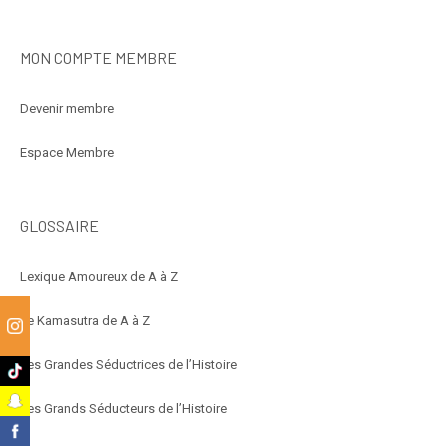
MON COMPTE MEMBRE
Devenir membre
Espace Membre
GLOSSAIRE
Lexique Amoureux de A à Z
Le Kamasutra de A à Z
m
Les Grandes Séductrices de l’Histoire
k
t
Les Grands Séducteurs de l’Histoire
k