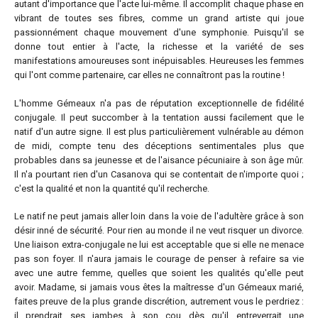
autant d'importance que l'acte lui-même. Il accomplit chaque phase en
vibrant de toutes ses fibres, comme un grand artiste qui joue
passionnément chaque mouvement d'une symphonie. Puisqu'il se
donne tout entier à l'acte, la richesse et la variété de ses
manifestations amoureuses sont inépuisables. Heureuses les femmes
qui l'ont comme partenaire, car elles ne connaîtront pas la routine !
L'homme Gémeaux n'a pas de réputation exceptionnelle de fidélité
conjugale. Il peut succomber à la tentation aussi facilement que le
natif d'un autre signe. Il est plus particulièrement vulnérable au démon
de midi, compte tenu des déceptions sentimentales plus que
probables dans sa jeunesse et de l'aisance pécuniaire à son âge mûr.
Il n'a pourtant rien d'un Casanova qui se contentait de n'importe quoi ;
c'est la qualité et non la quantité qu'il recherche.
Le natif ne peut jamais aller loin dans la voie de l'adultère grâce à son
désir inné de sécurité. Pour rien au monde il ne veut risquer un divorce.
Une liaison extra-conjugale ne lui est acceptable que si elle ne menace
pas son foyer. Il n'aura jamais le courage de penser à refaire sa vie
avec une autre femme, quelles que soient les qualités qu'elle peut
avoir. Madame, si jamais vous êtes la maîtresse d'un Gémeaux marié,
faites preuve de la plus grande discrétion, autrement vous le perdriez :
il prendrait ses jambes à son cou dès qu'il entreverrait une