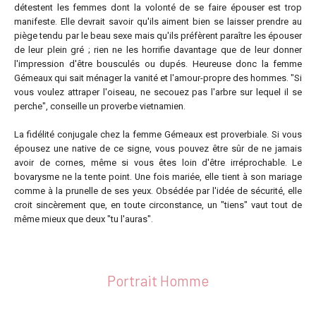
détestent les femmes dont la volonté de se faire épouser est trop
manifeste. Elle devrait savoir qu'ils aiment bien se laisser prendre au
piège tendu par le beau sexe mais qu'ils préfèrent paraître les épouser
de leur plein gré ; rien ne les horrifie davantage que de leur donner
l'impression d'être bousculés ou dupés. Heureuse donc la femme
Gémeaux qui sait ménager la vanité et l'amour-propre des hommes. "Si
vous voulez attraper l'oiseau, ne secouez pas l'arbre sur lequel il se
perche", conseille un proverbe vietnamien.
La fidélité conjugale chez la femme Gémeaux est proverbiale. Si vous
épousez une native de ce signe, vous pouvez être sûr de ne jamais
avoir de cornes, même si vous êtes loin d'être irréprochable. Le
bovarysme ne la tente point. Une fois mariée, elle tient à son mariage
comme à la prunelle de ses yeux. Obsédée par l'idée de sécurité, elle
croit sincèrement que, en toute circonstance, un "tiens" vaut tout de
même mieux que deux "tu l'auras".
Portrait Homme