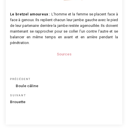
Le bretzel amoureux :
L’homme et la femme se placent face à
face à genoux. Ils replient chacun leur jambe gauche avec le pied
de leur partenaire derrière la jambe restée agenouillée. Ils doivent
maintenant se rapprocher pour se coller l’un contre l’autre et se
balancer en même temps en avant et en arrière pendant la
pénétration.
Sources
Navigation
Article
PRÉCÉDENT
de
précédent
Boule câline
l’article
Article
SUIVANT
suivant
Brouette