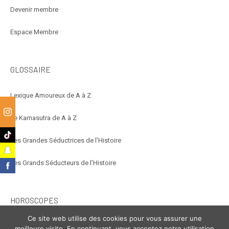
Devenir membre
Espace Membre
GLOSSAIRE
Lexique Amoureux de A à Z
Le Kamasutra de A à Z
m
k
Les Grandes Séductrices de l’Histoire
t
Les Grands Séducteurs de l’Histoire
k
HOROSCOPES
Ce site web utilise des cookies pour vous assurer une
Éroscope
meilleure visite. En continuant, vous acceptez notre utilisation