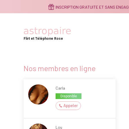
Aller
INSCRIPTION GRATUITE ET SANS ENGA
au
contenu
principal
Flirt et Téléphone Rose
Nos membres en ligne
Carla
Disponible
Appeler
Lou