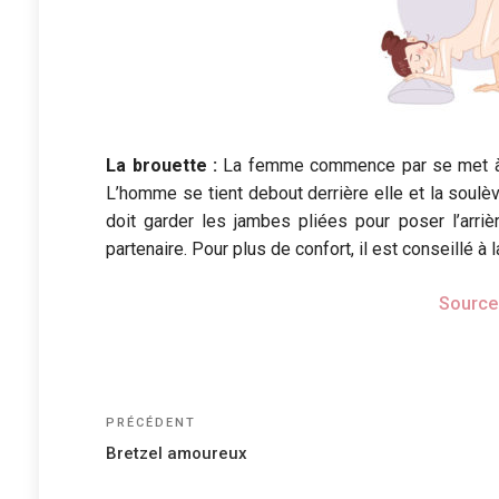
La brouette :
La femme commence par se met à q
L’homme se tient debout derrière elle et la soulèv
doit garder les jambes pliées pour poser l’arr
partenaire. Pour plus de confort, il est conseillé à
Source
Navigation
Article
PRÉCÉDENT
précédent
de
Bretzel amoureux
l’article