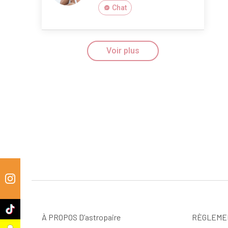
Chat
Voir plus
m
k
À PROPOS D’astropaire
RÈGLEME