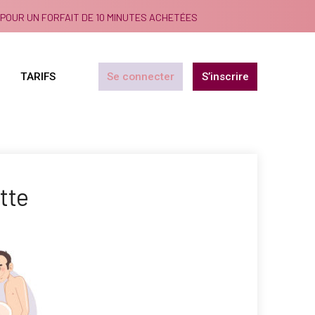
POUR UN FORFAIT DE 10 MINUTES ACHETÉES
TARIFS
Se connecter
S’inscrire
tte