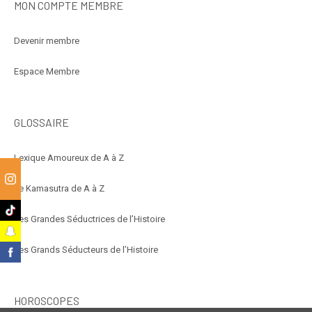
MON COMPTE MEMBRE
Devenir membre
Espace Membre
GLOSSAIRE
Lexique Amoureux de A à Z
m
Le Kamasutra de A à Z
k
Les Grandes Séductrices de l’Histoire
t
Les Grands Séducteurs de l’Histoire
k
HOROSCOPES