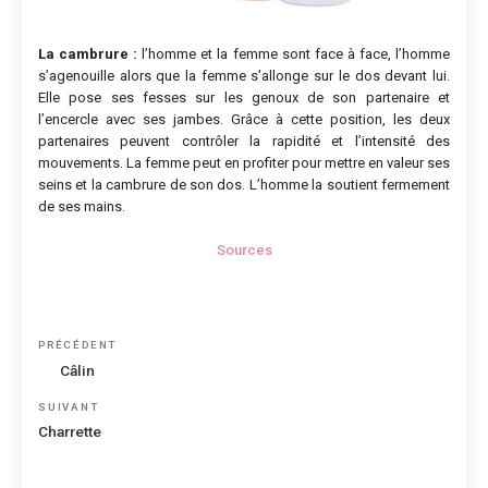
La cambrure :
l’homme et la femme sont face à face, l’homme
s’agenouille alors que la femme s’allonge sur le dos devant lui.
Elle pose ses fesses sur les genoux de son partenaire et
l’encercle avec ses jambes. Grâce à cette position, les deux
partenaires peuvent contrôler la rapidité et l’intensité des
mouvements. La femme peut en profiter pour mettre en valeur ses
seins et la cambrure de son dos. L’homme la soutient fermement
de ses mains.
Sources
Navigation
Article
PRÉCÉDENT
de
précédent
Câlin
l’article
Article
SUIVANT
suivant
Charrette