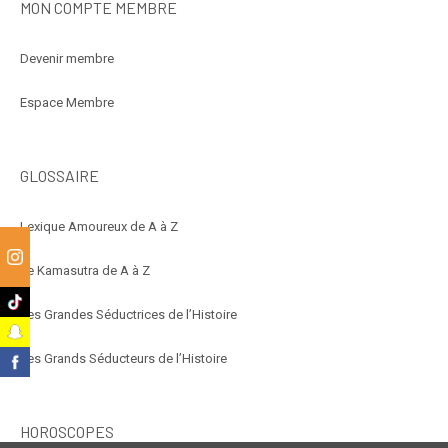
MON COMPTE MEMBRE
Devenir membre
Espace Membre
GLOSSAIRE
Lexique Amoureux de A à Z
m
Le Kamasutra de A à Z
k
Les Grandes Séductrices de l’Histoire
t
Les Grands Séducteurs de l’Histoire
k
HOROSCOPES