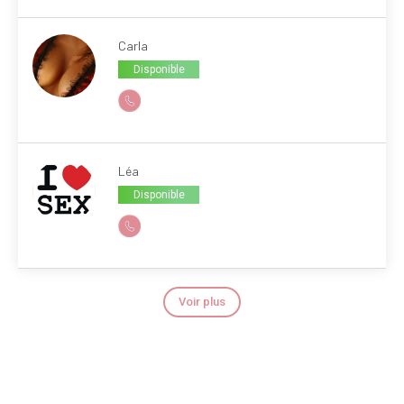
Carla
Disponible
Léa
Disponible
Voir plus