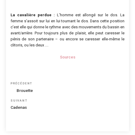
La cavalière perdue :
L’homme est allongé sur le dos. La
femme s’assoit sur lui en lui tournant le dos. Dans cette position
c’est elle qui donne le rythme avec des mouvements du bassin en
avant/arrière. Pour toujours plus de plaisir, elle peut caresser le
pénis de son partenaire – ou encore se caresser elle-même le
clitoris, ou les deux ….
Sources
Navigation
Article
PRÉCÉDENT
de
précédent
Brouette
l’article
Article
SUIVANT
suivant
Cadenas