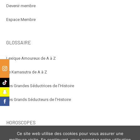
Devenir membre
Espace Membre
GLOSSAIRE
Lexique Amoureux de A à Z
Le Kamasutra de A à Z
m
k
Les Grandes Séductrices de l’Histoire
t
Les Grands Séducteurs de l’Histoire
k
HOROSCOPES
Ce site web utilise des cookies pour vous assurer une
Éroscope
meilleure visite. En continuant, vous acceptez notre utilisation