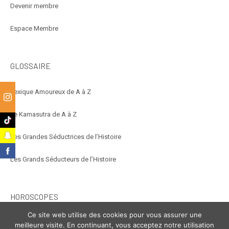
Devenir membre
Espace Membre
GLOSSAIRE
Lexique Amoureux de A à Z
m
Le Kamasutra de A à Z
k
t
Les Grandes Séductrices de l’Histoire
k
Les Grands Séducteurs de l’Histoire
HOROSCOPES
Ce site web utilise des cookies pour vous assurer une
Éroscope
meilleure visite. En continuant, vous acceptez notre utilisation