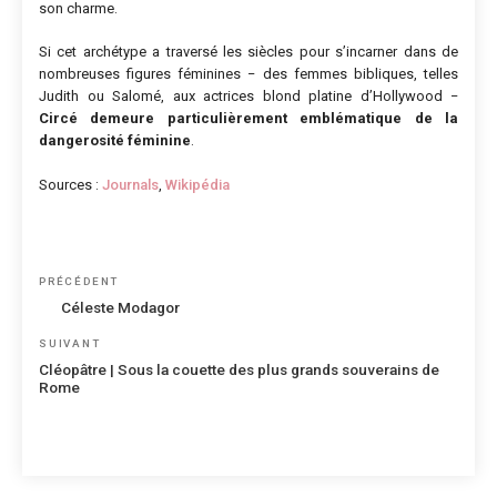
son charme.
Si cet archétype a traversé les siècles pour s’incarner dans de
nombreuses figures féminines − des femmes bibliques, telles
Judith ou Salomé, aux actrices blond platine d’Hollywood −
Circé demeure particulièrement emblématique de la
dangerosité féminine
.
Sources :
Journals
,
Wikipédia
Navigation
Article
PRÉCÉDENT
de
précédent
Céleste Modagor
l’article
Article
SUIVANT
suivant
Cléopâtre | Sous la couette des plus grands souverains de
Rome