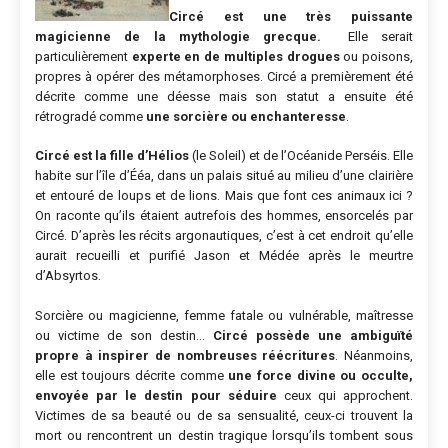
Circé est une très puissante
magicienne de la mythologie grecque.
Elle serait
particulièrement
experte en de multiples drogues
ou poisons,
propres à opérer des métamorphoses. Circé a premièrement été
décrite comme une déesse mais son statut a ensuite été
rétrogradé comme
une sorcière ou
enchanteresse
.
Circé est la fille d’Hélios
(le Soleil) et de l’Océanide Perséis. Elle
habite sur l’île d’Ééa, dans un palais situé au milieu d’une clairière
et entouré de loups et de lions. Mais que font ces animaux ici ?
On raconte qu’ils étaient autrefois des hommes, ensorcelés par
Circé. D’après les récits argonautiques, c’est à cet endroit qu’elle
aurait recueilli et purifié Jason et Médée après le meurtre
d’Absyrtos.
Sorcière ou magicienne, femme fatale ou vulnérable, maîtresse
ou victime de son destin…
Circé possède une ambiguïté
propre à inspirer de nombreuses réécritures
. Néanmoins,
elle est toujours décrite comme
une force divine ou occulte,
envoyée par le destin pour séduire
ceux qui approchent.
Victimes de sa beauté ou de sa sensualité, ceux-ci trouvent la
mort ou rencontrent un destin tragique lorsqu’ils tombent sous