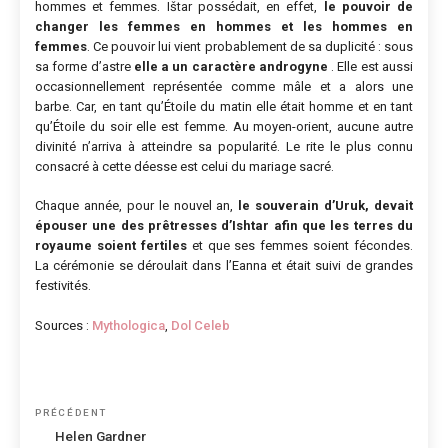
hommes et femmes. Ištar possédait, en effet,
le pouvoir de
changer les femmes en hommes et les hommes en
femmes
. Ce pouvoir lui vient probablement de sa duplicité : sous
sa forme d’astre
elle a un caractère androgyne
. Elle est aussi
occasionnellement représentée comme mâle et a alors une
barbe. Car, en tant qu’Étoile du matin elle était homme et en tant
qu’Étoile du soir elle est femme. Au moyen-orient, aucune autre
divinité n’arriva à atteindre sa popularité. Le rite le plus connu
consacré à cette déesse est celui du mariage sacré.
Chaque année, pour le nouvel an,
le souverain d’Uruk, devait
épouser une des prêtresses d’Ishtar afin que les terres du
royaume soient fertiles
et que ses femmes soient fécondes.
La cérémonie se déroulait dans l’Eanna et était suivi de grandes
festivités.
Sources :
Mythologica
,
Dol Celeb
Navigation
Article
PRÉCÉDENT
de
précédent
Helen Gardner