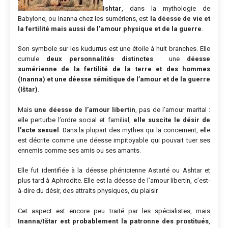
Ishtar
, dans la mythologie de
Babylone, ou Inanna chez les sumériens, est
la déesse de vie et
la fertilité mais aussi de l’amour physique et de la guerre
.
Son symbole sur les kudurrus est une étoile à huit branches. Elle
cumule
deux personnalités distinctes
: une
déesse
sumérienne de la fertilité de la terre et des hommes
(Inanna) et une déesse sémitique de l’amour et de la guerre
(Ištar)
.
Mais
une déesse de l’amour libertin
, pas de l’amour marital :
elle perturbe l’ordre social et familial,
elle suscite le désir de
l’acte sexuel
. Dans la plupart des mythes qui la concernent, elle
est décrite comme une déesse impitoyable qui pouvait tuer ses
ennemis comme ses amis ou ses amants.
Elle fut identifiée à la déesse phénicienne Astarté ou Ashtar et
plus tard à Aphrodite. Elle est la déesse de l’amour libertin, c’est-
à-dire du désir, des attraits physiques, du plaisir.
Cet aspect est encore peu traité par les spécialistes, mais
Inanna/Ištar est probablement la patronne des prostitués
,