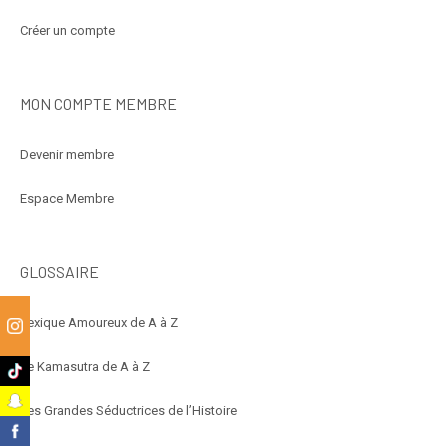
Créer un compte
MON COMPTE MEMBRE
Devenir membre
Espace Membre
GLOSSAIRE
Lexique Amoureux de A à Z
m
Le Kamasutra de A à Z
k
t
Les Grandes Séductrices de l’Histoire
k