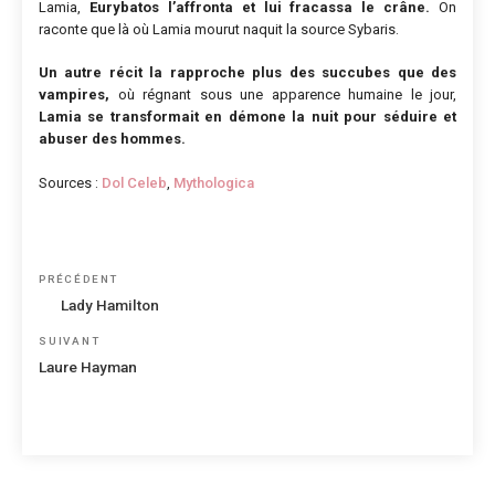
Lamia,
Eurybatos l’affronta et lui fracassa le crâne.
On
raconte que là où Lamia mourut naquit la source Sybaris.
Un autre récit la rapproche plus des succubes que des
vampires,
où régnant sous une apparence humaine le jour,
Lamia se transformait en démone la nuit pour séduire et
abuser des hommes.
Sources :
Dol Celeb
,
Mythologica
Navigation
Article
PRÉCÉDENT
de
précédent
Lady Hamilton
l’article
Article
SUIVANT
suivant
Laure Hayman