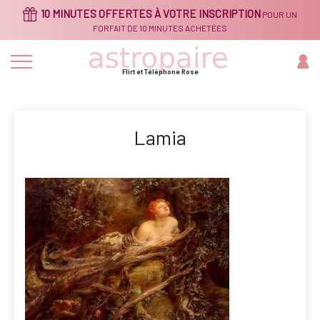
Aller
10 MINUTES OFFERTES À VOTRE INSCRIPTION
POUR UN
au
contenu
FORFAIT DE 10 MINUTES ACHETÉES
principal
Flirt et Téléphone Rose
Lamia