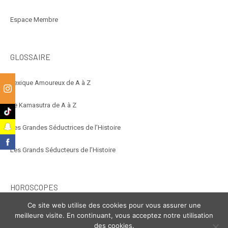
Espace Membre
GLOSSAIRE
Lexique Amoureux de A à Z
m
Le Kamasutra de A à Z
k
t
Les Grandes Séductrices de l’Histoire
k
Les Grands Séducteurs de l’Histoire
HOROSCOPES
Ce site web utilise des cookies pour vous assurer une
Éroscope
meilleure visite. En continuant, vous acceptez notre utilisation
des cookies.